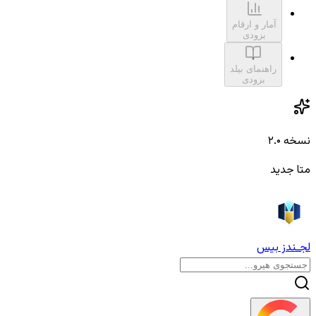
آمار و ارقام
بزودی
راهنمای بیلد
بزودی
نسخه ۲.۰
متا جدید
لجـندز بیس