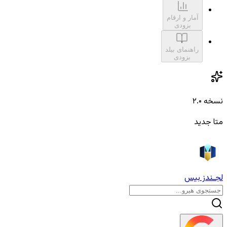
آمار و ارقام
بزودی
راهنمای بیلد
بزودی
نسخه ۲.۰
متا جدید
لجـندز بیس