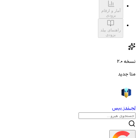
آمار و ارقام
بزودی
راهنمای بیلد
بزودی
نسخه ۲.۰
متا جدید
لجـندز بیس