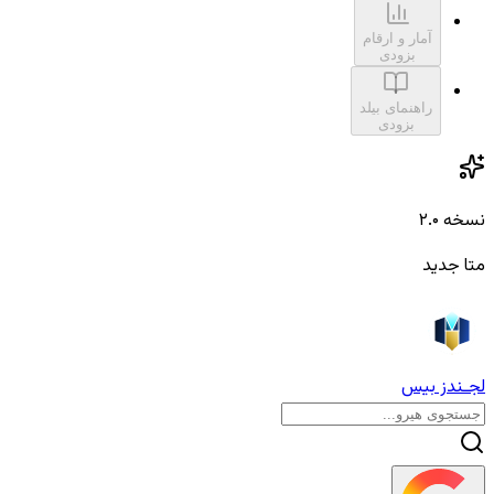
آمار و ارقام
بزودی
راهنمای بیلد
بزودی
نسخه ۲.۰
متا جدید
لجـندز بیس