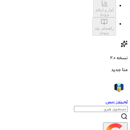
آمار و ارقام
بزودی
راهنمای بیلد
بزودی
نسخه ۲.۰
متا جدید
لجـندز بیس