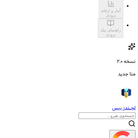
آمار و ارقام
بزودی
راهنمای بیلد
بزودی
نسخه ۲.۰
متا جدید
لجـندز بیس