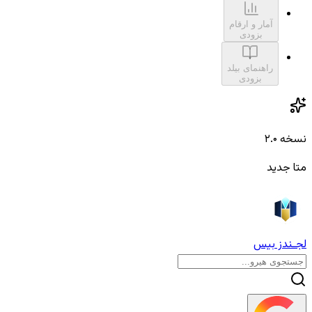
آمار و ارقام
بزودی
راهنمای بیلد
بزودی
نسخه ۲.۰
متا جدید
لجـندز بیس