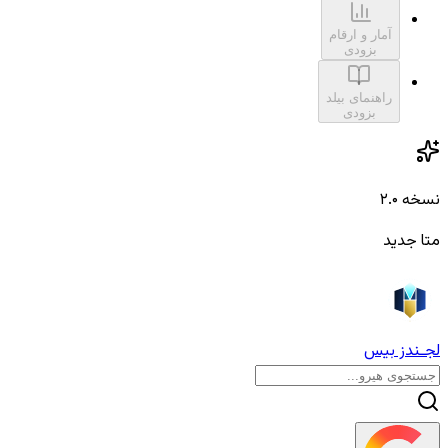
آمار و ارقام
بزودی
راهنمای بیلد
بزودی
نسخه ۲.۰
متا جدید
لجـندز بیس