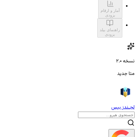
آمار و ارقام
بزودی
راهنمای بیلد
بزودی
نسخه ۲.۰
متا جدید
لجـندز بیس