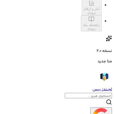
آمار و ارقام
بزودی
راهنمای بیلد
بزودی
نسخه ۲.۰
متا جدید
لجـندز بیس