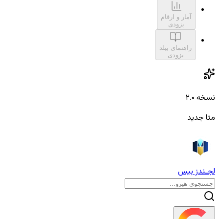
آمار و ارقام
بزودی
راهنمای بیلد
بزودی
نسخه ۲.۰
متا جدید
لجـندز بیس