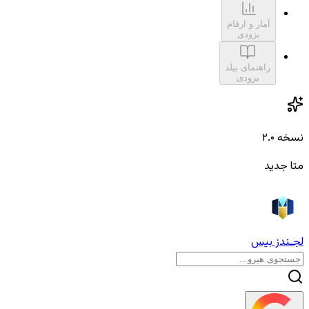
آمار و ارقام
بزودی
راهنمای بیلد
بزودی
نسخه ۲.۰
متا جدید
لجـندز بیس