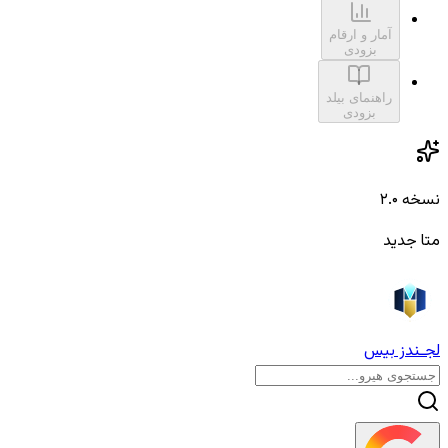
آمار و ارقام
بزودی
راهنمای بیلد
بزودی
نسخه ۲.۰
متا جدید
لجـندز بیس