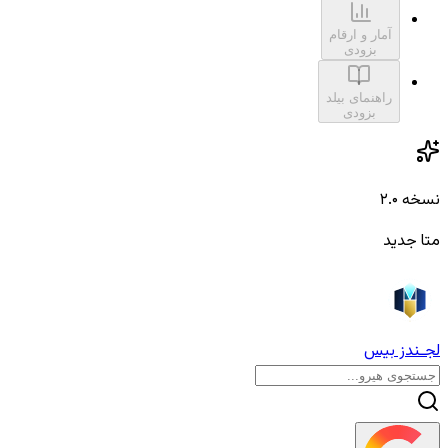
آمار و ارقام
بزودی
راهنمای بیلد
بزودی
نسخه ۲.۰
متا جدید
لجـندز بیس