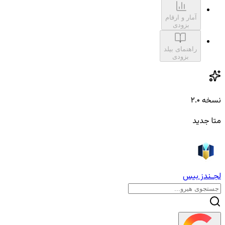
آمار و ارقام
بزودی
راهنمای بیلد
بزودی
نسخه ۲.۰
متا جدید
لجـندز بیس