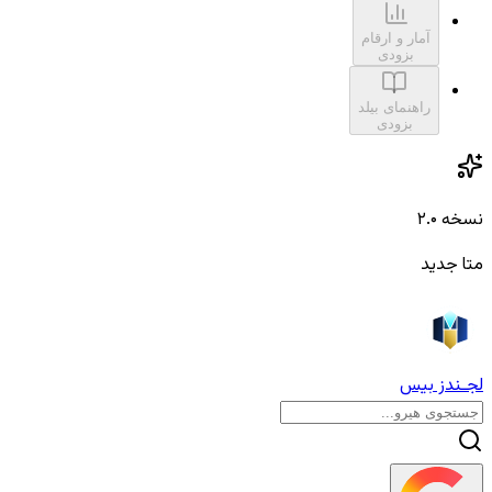
آمار و ارقام
بزودی
راهنمای بیلد
بزودی
نسخه ۲.۰
متا جدید
لجـندز بیس