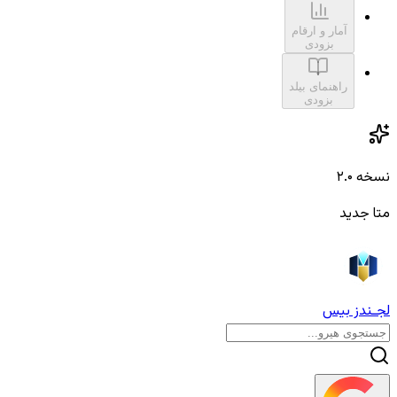
آمار و ارقام
بزودی
راهنمای بیلد
بزودی
نسخه ۲.۰
متا جدید
لجـندز بیس