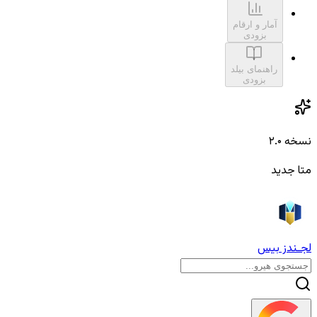
آمار و ارقام
بزودی
راهنمای بیلد
بزودی
نسخه ۲.۰
متا جدید
لجـندز بیس