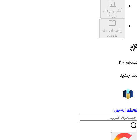
آمار و ارقام
بزودی
راهنمای بیلد
بزودی
نسخه ۲.۰
متا جدید
لجـندز بیس