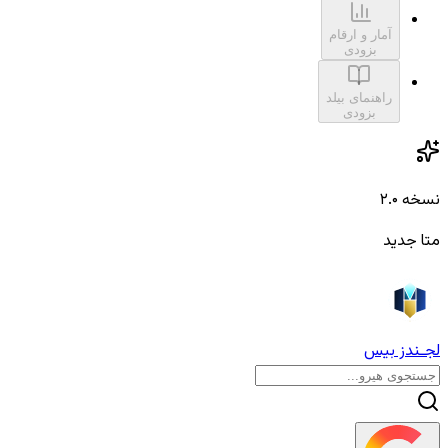
آمار و ارقام
بزودی
راهنمای بیلد
بزودی
نسخه ۲.۰
متا جدید
لجـندز بیس