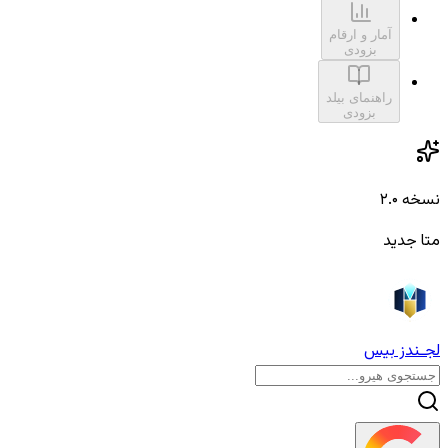
آمار و ارقام
بزودی
راهنمای بیلد
بزودی
نسخه ۲.۰
متا جدید
لجـندز بیس