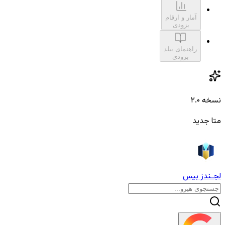
آمار و ارقام
بزودی
راهنمای بیلد
بزودی
نسخه ۲.۰
متا جدید
لجـندز بیس