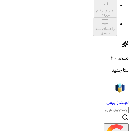
آمار و ارقام
بزودی
راهنمای بیلد
بزودی
نسخه ۲.۰
متا جدید
لجـندز بیس