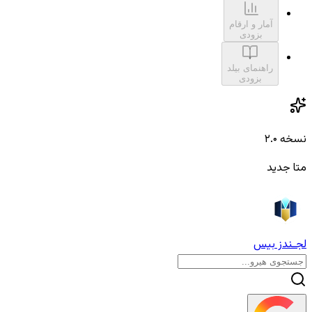
آمار و ارقام
بزودی
راهنمای بیلد
بزودی
نسخه ۲.۰
متا جدید
لجـندز بیس