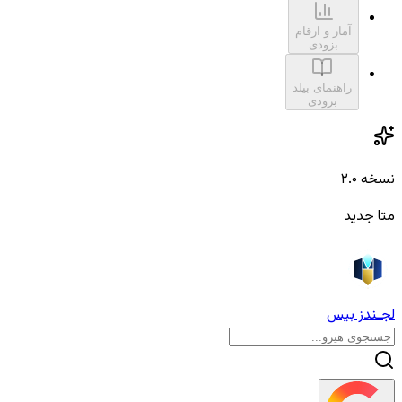
آمار و ارقام
بزودی
راهنمای بیلد
بزودی
نسخه ۲.۰
متا جدید
لجـندز بیس