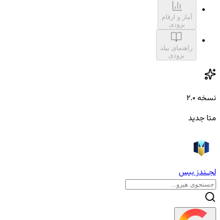
آمار و ارقام
بزودی
راهنمای بیلد
بزودی
نسخه ۲.۰
متا جدید
لجـندز بیس