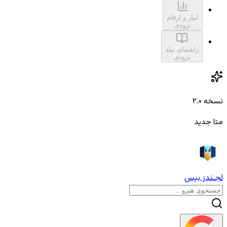
آمار و ارقام
بزودی
راهنمای بیلد
بزودی
نسخه ۲.۰
متا جدید
لجـندز بیس