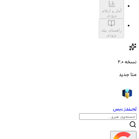
آمار و ارقام
بزودی
راهنمای بیلد
بزودی
نسخه ۲.۰
متا جدید
لجـندز بیس