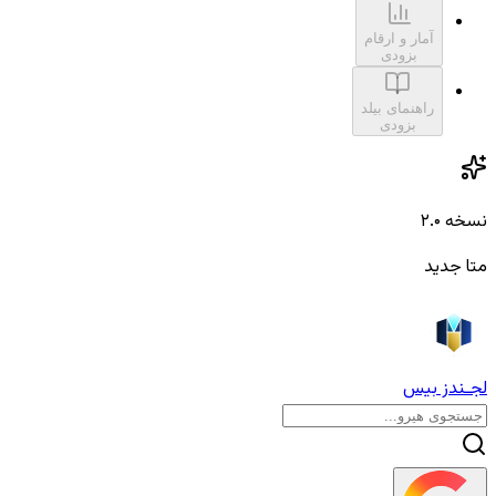
آمار و ارقام
بزودی
راهنمای بیلد
بزودی
نسخه ۲.۰
متا جدید
لجـندز بیس